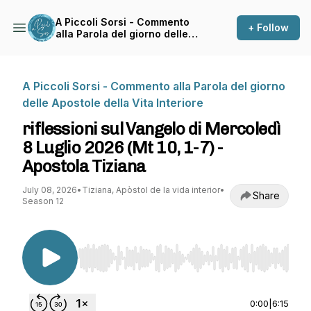
A Piccoli Sorsi - Commento
+ Follow
alla Parola del giorno delle
Apostole della Vita Interiore
A Piccoli Sorsi - Commento alla Parola del giorno
delle Apostole della Vita Interiore
riflessioni sul Vangelo di Mercoledì
8 Luglio 2026 (Mt 10, 1-7) -
Apostola Tiziana
July 08, 2026
•
Tiziana, Apòstol de la vida interior
•
Share
Season 12
Use Left/Right to seek, Home/End to jump to st
0:00
|
6:15