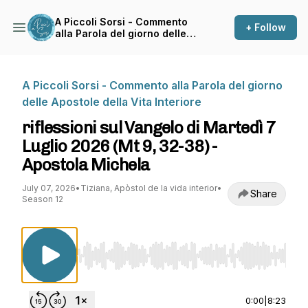
A Piccoli Sorsi - Commento
+ Follow
alla Parola del giorno delle
Apostole della Vita Interiore
A Piccoli Sorsi - Commento alla Parola del giorno
delle Apostole della Vita Interiore
riflessioni sul Vangelo di Martedì 7
Luglio 2026 (Mt 9, 32-38) -
Apostola Michela
July 07, 2026
•
Tiziana, Apòstol de la vida interior
•
Share
Season 12
Use Left/Right to seek, Home/End to jump to st
0:00
|
8:23