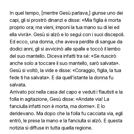
In quel tempo, [mentre Gesù parlava,] giunse uno dei
capi, gli si prostrò dinanzi e disse: «Mia figlia è morta
proprio ora; ma vieni, imponi la tua mano su di lei ed
ella vivrà». Gesù si alzò e lo seguì con i suoi discepoli.
Ed ecco, una donna, che aveva perdite di sangue da
dodici anni, gli si avvicinò alle spalle e toccò il lembo
del suo mantello. Diceva infatti tra sé: «Se riuscirò
anche solo a toccare il suo mantello, sarò salvata».
Gesù si voltò, la vide e disse: «Coraggio, figlia, la tua
fede ti ha salvata». E da quell'istante la donna fu
salvata.
Arrivato poi nella casa del capo e veduti i flautisti e la
folla in agitazione, Gesù disse: «Andate via! La
fanciulla infatti non è morta, ma dorme». E lo
deridevano. Ma dopo che la folla fu cacciata via, egli
entrò, le prese la mano e la fanciulla si alzò. E questa
notizia si diffuse in tutta quella regione.