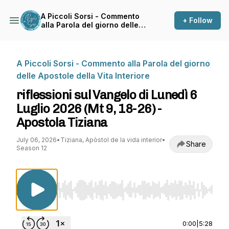
A Piccoli Sorsi - Commento
+ Follow
alla Parola del giorno delle
Apostole della Vita Interiore
A Piccoli Sorsi - Commento alla Parola del giorno
delle Apostole della Vita Interiore
riflessioni sul Vangelo di Lunedì 6
Luglio 2026 (Mt 9, 18-26) -
Apostola Tiziana
July 06, 2026
•
Tiziana, Apòstol de la vida interior
•
Share
Season 12
Use Left/Right to seek, Home/End to jump to st
0:00
|
5:28