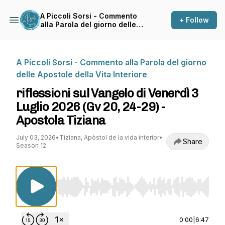
A Piccoli Sorsi - Commento
+ Follow
alla Parola del giorno delle
Apostole della Vita Interiore
A Piccoli Sorsi - Commento alla Parola del giorno
delle Apostole della Vita Interiore
riflessioni sul Vangelo di Venerdì 3
Luglio 2026 (Gv 20, 24-29) -
Apostola Tiziana
July 03, 2026
•
Tiziana, Apòstol de la vida interior
•
Share
Season 12
Use Left/Right to seek, Home/End to jump to st
0:00
|
6:47