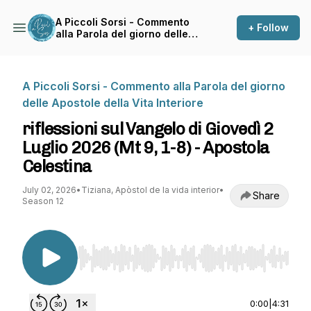
A Piccoli Sorsi - Commento
+ Follow
alla Parola del giorno delle
Apostole della Vita Interiore
A Piccoli Sorsi - Commento alla Parola del giorno
delle Apostole della Vita Interiore
riflessioni sul Vangelo di Giovedì 2
Luglio 2026 (Mt 9, 1-8) - Apostola
Celestina
July 02, 2026
•
Tiziana, Apòstol de la vida interior
•
Share
Season 12
Use Left/Right to seek, Home/End to jump to st
0:00
|
4:31