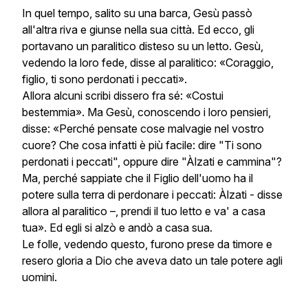
In quel tempo, salito su una barca, Gesù passò
all'altra riva e giunse nella sua città. Ed ecco, gli
portavano un paralitico disteso su un letto. Gesù,
vedendo la loro fede, disse al paralitico: «Coraggio,
figlio, ti sono perdonati i peccati».
Allora alcuni scribi dissero fra sé: «Costui
bestemmia». Ma Gesù, conoscendo i loro pensieri,
disse: «Perché pensate cose malvagie nel vostro
cuore? Che cosa infatti è più facile: dire "Ti sono
perdonati i peccati", oppure dire "Àlzati e cammina"?
Ma, perché sappiate che il Figlio dell'uomo ha il
potere sulla terra di perdonare i peccati: Àlzati - disse
allora al paralitico –, prendi il tuo letto e va' a casa
tua». Ed egli si alzò e andò a casa sua.
Le folle, vedendo questo, furono prese da timore e
resero gloria a Dio che aveva dato un tale potere agli
uomini.