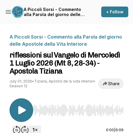
A Piccoli Sorsi - Commento
+ Follow
alla Parola del giorno delle
Apostole della Vita Interiore
A Piccoli Sorsi - Commento alla Parola del giorno
delle Apostole della Vita Interiore
riflessioni sul Vangelo di Mercoledì
1 Luglio 2026 (Mt 8, 28-34) -
Apostola Tiziana
July 01, 2026
•
Tiziana, Apòstol de la vida interior
•
Share
Season 12
Use Left/Right to seek, Home/End to jump to st
0:00
|
6:09