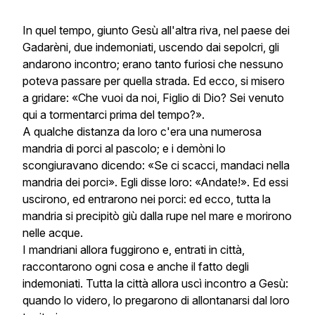
In quel tempo, giunto Gesù all'altra riva, nel paese dei
Gadarèni, due indemoniati, uscendo dai sepolcri, gli
andarono incontro; erano tanto furiosi che nessuno
poteva passare per quella strada. Ed ecco, si misero
a gridare: «Che vuoi da noi, Figlio di Dio? Sei venuto
qui a tormentarci prima del tempo?».
A qualche distanza da loro c'era una numerosa
mandria di porci al pascolo; e i demòni lo
scongiuravano dicendo: «Se ci scacci, mandaci nella
mandria dei porci». Egli disse loro: «Andate!». Ed essi
uscirono, ed entrarono nei porci: ed ecco, tutta la
mandria si precipitò giù dalla rupe nel mare e morirono
nelle acque.
I mandriani allora fuggirono e, entrati in città,
raccontarono ogni cosa e anche il fatto degli
indemoniati. Tutta la città allora uscì incontro a Gesù:
quando lo videro, lo pregarono di allontanarsi dal loro