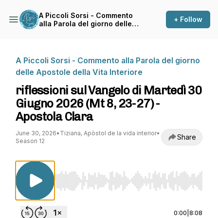
A Piccoli Sorsi - Commento
+ Follow
alla Parola del giorno delle
Apostole della Vita Interiore
A Piccoli Sorsi - Commento alla Parola del giorno
delle Apostole della Vita Interiore
riflessioni sul Vangelo di Martedì 30
Giugno 2026 (Mt 8, 23-27) -
Apostola Clara
June 30, 2026
•
Tiziana, Apòstol de la vida interior
•
Share
Season 12
Use Left/Right to seek, Home/End to jump to st
0:00
|
8:08