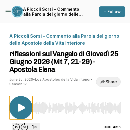
A Piccoli Sorsi - Commento
+ Follow
alla Parola del giorno delle
Apostole della Vita Interiore
A Piccoli Sorsi - Commento alla Parola del giorno
delle Apostole della Vita Interiore
riflessioni sul Vangelo di Giovedì 25
Giugno 2026 (Mt 7, 21-29) -
Apostola Elena
June 25, 2026
•
Los Apóstoles de la Vida Interior
•
Share
Season 12
Use Left/Right to seek, Home/End to jump to st
0:00
|
4:56