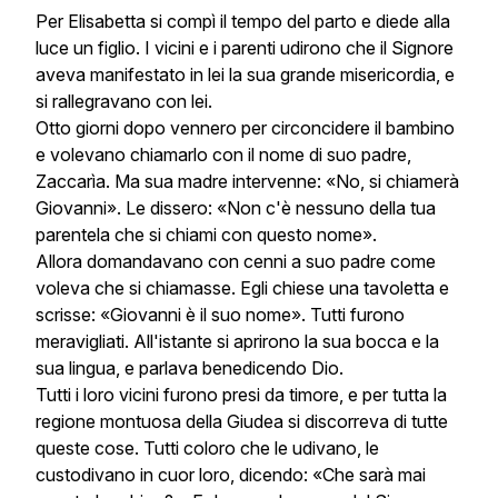
Per Elisabetta si compì il tempo del parto e diede alla
luce un figlio. I vicini e i parenti udirono che il Signore
aveva manifestato in lei la sua grande misericordia, e
si rallegravano con lei.
Otto giorni dopo vennero per circoncidere il bambino
e volevano chiamarlo con il nome di suo padre,
Zaccarìa. Ma sua madre intervenne: «No, si chiamerà
Giovanni». Le dissero: «Non c'è nessuno della tua
parentela che si chiami con questo nome».
Allora domandavano con cenni a suo padre come
voleva che si chiamasse. Egli chiese una tavoletta e
scrisse: «Giovanni è il suo nome». Tutti furono
meravigliati. All'istante si aprirono la sua bocca e la
sua lingua, e parlava benedicendo Dio.
Tutti i loro vicini furono presi da timore, e per tutta la
regione montuosa della Giudea si discorreva di tutte
queste cose. Tutti coloro che le udivano, le
custodivano in cuor loro, dicendo: «Che sarà mai