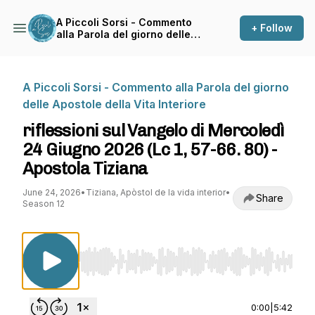
A Piccoli Sorsi - Commento
+ Follow
alla Parola del giorno delle
Apostole della Vita Interiore
A Piccoli Sorsi - Commento alla Parola del giorno
delle Apostole della Vita Interiore
riflessioni sul Vangelo di Mercoledì
24 Giugno 2026 (Lc 1, 57-66. 80) -
Apostola Tiziana
June 24, 2026
•
Tiziana, Apòstol de la vida interior
•
Share
Season 12
Use Left/Right to seek, Home/End to jump to st
0:00
|
5:42