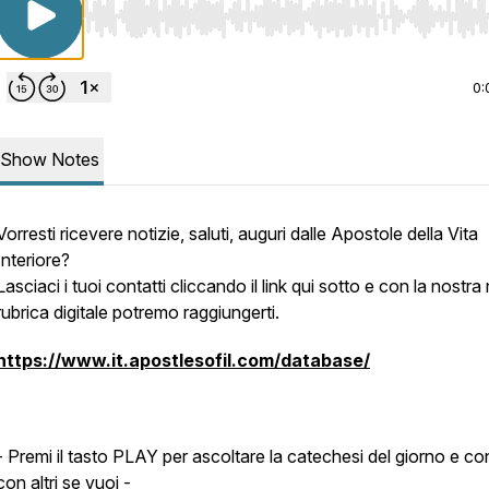
Use Left/Right to seek, Home/End to jump to start o
0:
Show Notes
Vorresti ricevere notizie, saluti, auguri dalle Apostole della Vita
Interiore?
Lasciaci i tuoi contatti cliccando il link qui sotto e con la nostr
rubrica digitale potremo raggiungerti.
https://www.it.apostlesofil.com/database/
- Premi il tasto PLAY per ascoltare la catechesi del giorno e con
con altri se vuoi -