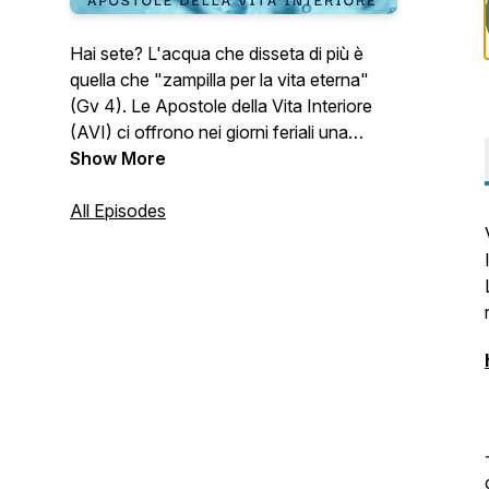
Hai sete? L'acqua che disseta di più è
quella che "zampilla per la vita eterna"
(Gv 4). Le Apostole della Vita Interiore
(AVI) ci offrono nei giorni feriali una
riflessione sulla liturgia quotidiana. N.B. La
Show More
domenica e le festività ci dissetiamo nelle
nostre comunità parrocchiali.
All Episodes