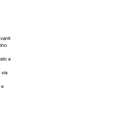
avanti
tino
telo a
 via
 e