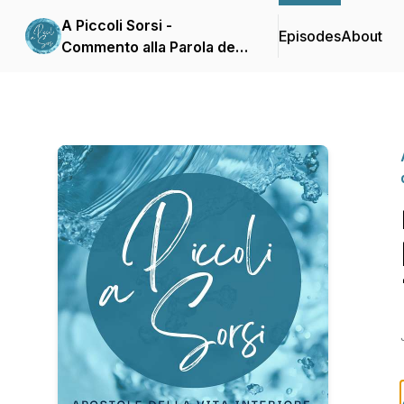
A Piccoli Sorsi -
Episodes
About
Commento alla Parola del
giorno delle Apostole
della Vita Interiore