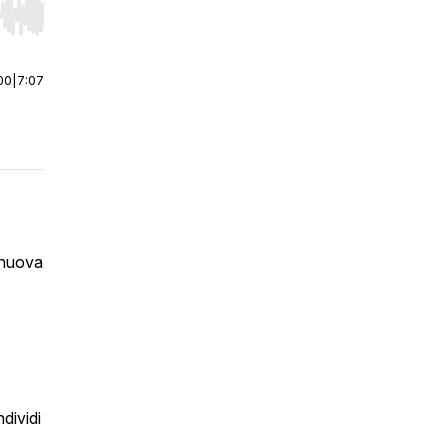
r end. Hold shift to jump forward or backward.
00
|
7:07
a nuova
dividi