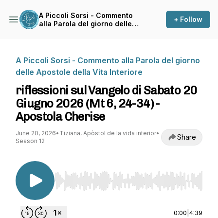
A Piccoli Sorsi - Commento
+ Follow
alla Parola del giorno delle
Apostole della Vita Interiore
A Piccoli Sorsi - Commento alla Parola del giorno
delle Apostole della Vita Interiore
riflessioni sul Vangelo di Sabato 20
Giugno 2026 (Mt 6, 24-34) -
Apostola Cherise
June 20, 2026
•
Tiziana, Apòstol de la vida interior
•
Share
Season 12
Use Left/Right to seek, Home/End to jump to st
0:00
|
4:39