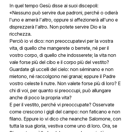
In quel tempo Gesù disse ai suoi discepoli:
«Nessuno può servire due padroni, perché o odierà
l'uno e amerà l'altro, oppure si affezionerà all'uno e
disprezzerà l'altro. Non potete servire Dio e la
ricchezza.
Perciò io vi dico: non preoccupatevi per la vostra
vita, di quello che mangerete o berrete, né per il
vostro corpo, di quello che indosserete; la vita non
vale forse più del cibo e il corpo più del vestito?
Guardate gli uccelli del cielo: non séminano e non
mietono, né raccolgono nei granai; eppure il Padre
vostro celeste li nutre. Non valete forse più di loro? E
chi di voi, per quanto si preoccupi, può allungare
anche di poco la propria vita?
E per il vestito, perché vi preoccupate? Osservate
come crescono i gigli del campo: non faticano e non
filano. Eppure io vi dico che neanche Salomone, con
tutta la sua gloria, vestiva come uno di loro. Ora, se