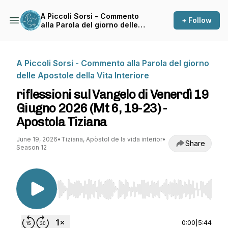
A Piccoli Sorsi - Commento
+ Follow
alla Parola del giorno delle
Apostole della Vita Interiore
A Piccoli Sorsi - Commento alla Parola del giorno
delle Apostole della Vita Interiore
riflessioni sul Vangelo di Venerdì 19
Giugno 2026 (Mt 6, 19-23) -
Apostola Tiziana
June 19, 2026
•
Tiziana, Apòstol de la vida interior
•
Share
Season 12
Use Left/Right to seek, Home/End to jump to st
0:00
|
5:44