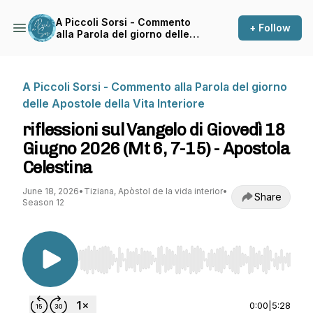
A Piccoli Sorsi - Commento
+ Follow
alla Parola del giorno delle
Apostole della Vita Interiore
A Piccoli Sorsi - Commento alla Parola del giorno
delle Apostole della Vita Interiore
riflessioni sul Vangelo di Giovedì 18
Giugno 2026 (Mt 6, 7-15) - Apostola
Celestina
June 18, 2026
•
Tiziana, Apòstol de la vida interior
•
Share
Season 12
Use Left/Right to seek, Home/End to jump to st
0:00
|
5:28