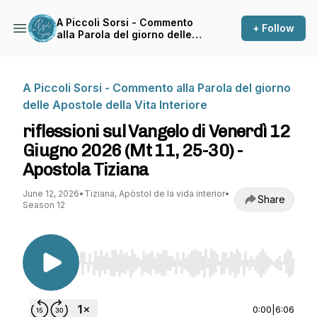
A Piccoli Sorsi - Commento
+ Follow
alla Parola del giorno delle
Apostole della Vita Interiore
A Piccoli Sorsi - Commento alla Parola del giorno
delle Apostole della Vita Interiore
riflessioni sul Vangelo di Venerdì 12
Giugno 2026 (Mt 11, 25-30) -
Apostola Tiziana
June 12, 2026
•
Tiziana, Apòstol de la vida interior
•
Share
Season 12
Use Left/Right to seek, Home/End to jump to st
0:00
|
6:06