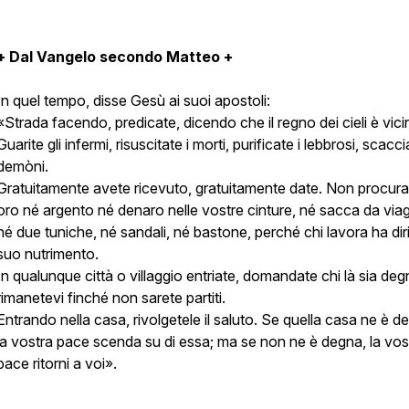
+ Dal Vangelo secondo Matteo +
In quel tempo, disse Gesù ai suoi apostoli:
«Strada facendo, predicate, dicendo che il regno dei cieli è vici
Guarite gli infermi, risuscitate i morti, purificate i lebbrosi, scacci
demòni.
Gratuitamente avete ricevuto, gratuitamente date. Non procura
oro né argento né denaro nelle vostre cinture, né sacca da viag
né due tuniche, né sandali, né bastone, perché chi lavora ha diri
suo nutrimento.
In qualunque città o villaggio entriate, domandate chi là sia de
rimanetevi finché non sarete partiti.
Entrando nella casa, rivolgetele il saluto. Se quella casa ne è d
la vostra pace scenda su di essa; ma se non ne è degna, la vos
pace ritorni a voi».