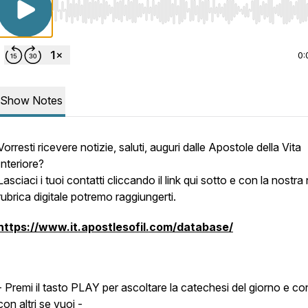
Use Left/Right to seek, Home/End to jump to start o
0:
Show Notes
Vorresti ricevere notizie, saluti, auguri dalle Apostole della Vita
Interiore?
Lasciaci i tuoi contatti cliccando il link qui sotto e con la nostr
rubrica digitale potremo raggiungerti.
https://www.it.apostlesofil.com/database/
- Premi il tasto PLAY per ascoltare la catechesi del giorno e con
con altri se vuoi -