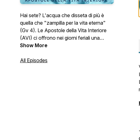
Hai sete? L'acqua che disseta di più è
quella che "zampilla per la vita eterna"
(Gv 4). Le Apostole della Vita Interiore
(AVI) ci offrono nei giorni feriali una
riflessione sulla liturgia quotidiana. N.B. La
Show More
domenica e le festività ci dissetiamo nelle
nostre comunità parrocchiali.
All Episodes