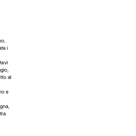
no.
ate i
tevi
gio,
tto al
gno e
egna,
tra