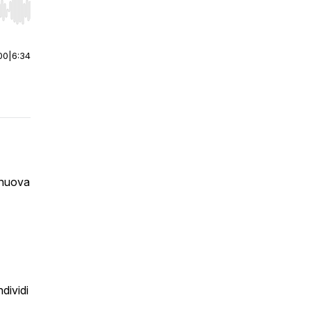
r end. Hold shift to jump forward or backward.
00
|
6:34
a nuova
dividi