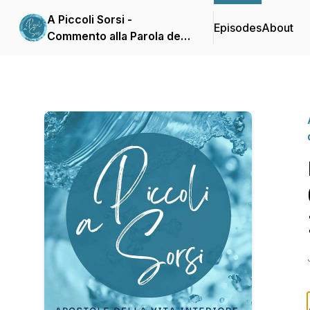
A Piccoli Sorsi -
Episodes
About
Commento alla Parola del
giorno delle Apostole
della Vita Interiore