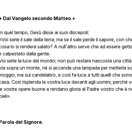
+ Dal Vangelo secondo Matteo +
In quel tempo, Gesù disse ai suoi discepoli:
«Voi siete il sale della terra; ma se il sale perde il sapore, con ch
cosa lo si renderà salato? A null'altro serve che ad essere gett
e calpestato dalla gente.
Voi siete la luce del mondo; non può restare nascosta una citt
sta sopra un monte, né si accende una lampada per metterla sot
moggio, ma sul candelabro, e così fa luce a tutti quelli che sono
casa. Così risplenda la vostra luce davanti agli uomini, perché
le vostre opere buone e rendano gloria al Padre vostro che è n
cieli».
Parola del Signore.