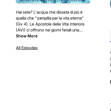
Hai sete? L'acqua che disseta di più è
quella che "zampilla per la vita eterna"
(Gv 4). Le Apostole della Vita Interiore
(AVI) ci offrono nei giorni feriali una
riflessione sulla liturgia quotidiana. N.B. La
Show More
domenica e le festività ci dissetiamo nelle
nostre comunità parrocchiali.
All Episodes