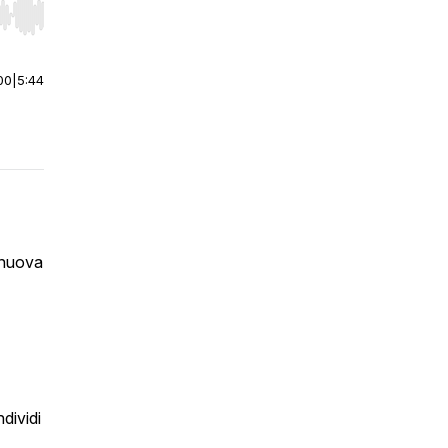
r end. Hold shift to jump forward or backward.
00
|
5:44
a nuova
dividi