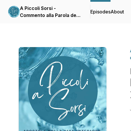
A Piccoli Sorsi -
Episodes
About
Commento alla Parola del
giorno delle Apostole
della Vita Interiore