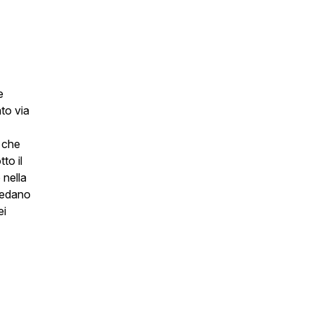
e
ato via
à che
to il
 nella
 vedano
ei