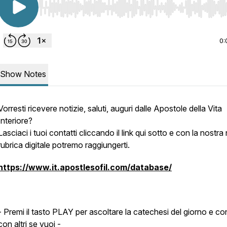
Use Left/Right to seek, Home/End to jump to start o
0:
Show Notes
Vorresti ricevere notizie, saluti, auguri dalle Apostole della Vita
Interiore?
Lasciaci i tuoi contatti cliccando il link qui sotto e con la nostr
rubrica digitale potremo raggiungerti.
https://www.it.apostlesofil.com/database/
- Premi il tasto PLAY per ascoltare la catechesi del giorno e con
con altri se vuoi -