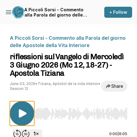
A Piccoli Sorsi - Commento
+ Follow
alla Parola del giorno delle
Apostole della Vita Interiore
A Piccoli Sorsi - Commento alla Parola del giorno
delle Apostole della Vita Interiore
riflessioni sul Vangelo di Mercoledì
3 Giugno 2026 (Mc 12, 18-27) -
Apostola Tiziana
June 03, 2026
•
Tiziana, Apòstol de la vida interior
•
Share
Season 12
Use Left/Right to seek, Home/End to jump to st
0:00
|
6:05