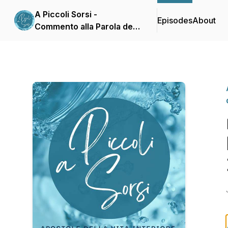
A Piccoli Sorsi -
Episodes
About
Commento alla Parola del
giorno delle Apostole
della Vita Interiore