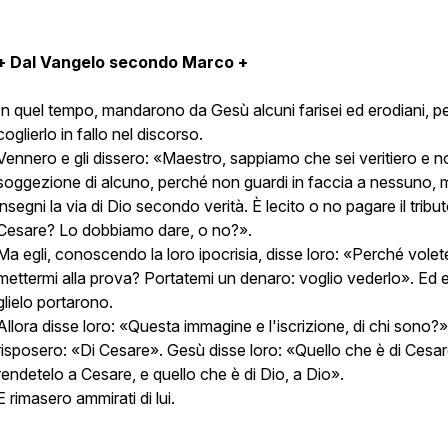
+ Dal Vangelo secondo Marco +
In quel tempo, mandarono da Gesù alcuni farisei ed erodiani, p
coglierlo in fallo nel discorso.
Vennero e gli dissero: «Maestro, sappiamo che sei veritiero e n
soggezione di alcuno, perché non guardi in faccia a nessuno, 
insegni la via di Dio secondo verità. È lecito o no pagare il tribu
Cesare? Lo dobbiamo dare, o no?».
Ma egli, conoscendo la loro ipocrisia, disse loro: «Perché volet
mettermi alla prova? Portatemi un denaro: voglio vederlo». Ed e
glielo portarono.
Allora disse loro: «Questa immagine e l'iscrizione, di chi sono?».
risposero: «Di Cesare». Gesù disse loro: «Quello che è di Cesa
rendetelo a Cesare, e quello che è di Dio, a Dio».
E rimasero ammirati di lui.