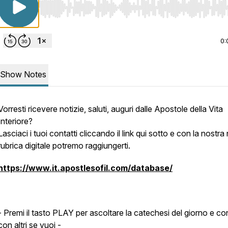
Use Left/Right to seek, Home/End to jump to start o
0:
Show Notes
Vorresti ricevere notizie, saluti, auguri dalle Apostole della Vita
Interiore?
Lasciaci i tuoi contatti cliccando il link qui sotto e con la nostr
rubrica digitale potremo raggiungerti.
https://www.it.apostlesofil.com/database/
- Premi il tasto PLAY per ascoltare la catechesi del giorno e con
con altri se vuoi -