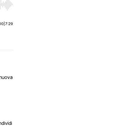
r end. Hold shift to jump forward or backward.
00
|
7:29
a nuova
dividi