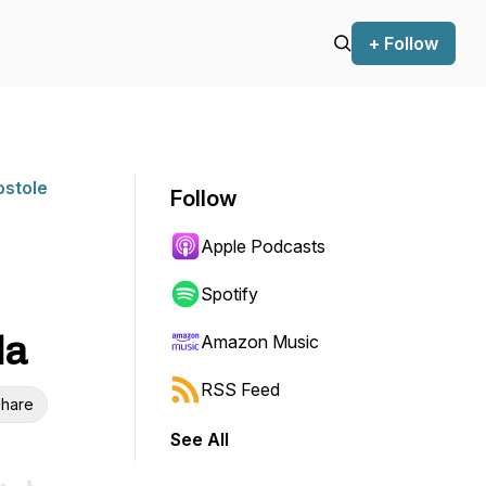
+ Follow
ostole
Follow
Apple Podcasts
Spotify
la
Amazon Music
RSS Feed
hare
See All