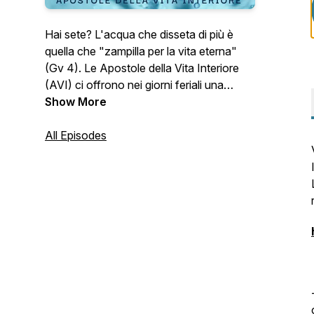
Hai sete? L'acqua che disseta di più è
quella che "zampilla per la vita eterna"
(Gv 4). Le Apostole della Vita Interiore
(AVI) ci offrono nei giorni feriali una
riflessione sulla liturgia quotidiana. N.B. La
Show More
domenica e le festività ci dissetiamo nelle
nostre comunità parrocchiali.
All Episodes