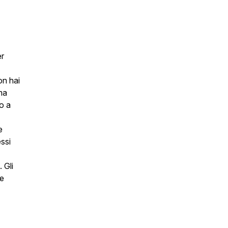
er
on hai
ma
to a
e
ssi
 Gli
re