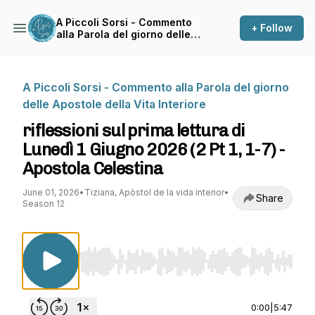
A Piccoli Sorsi - Commento
+ Follow
alla Parola del giorno delle
Apostole della Vita Interiore
A Piccoli Sorsi - Commento alla Parola del giorno
delle Apostole della Vita Interiore
riflessioni sul prima lettura di
Lunedì 1 Giugno 2026 (2 Pt 1, 1-7) -
Apostola Celestina
June 01, 2026
•
Tiziana, Apòstol de la vida interior
•
Share
Season 12
Use Left/Right to seek, Home/End to jump to st
0:00
|
5:47