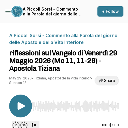
A Piccoli Sorsi - Commento
+ Follow
alla Parola del giorno delle
Apostole della Vita Interiore
A Piccoli Sorsi - Commento alla Parola del giorno
delle Apostole della Vita Interiore
riflessioni sul Vangelo di Venerdì 29
Maggio 2026 (Mc 11, 11-26) -
Apostola Tiziana
May 29, 2026
•
Tiziana, Apòstol de la vida interior
•
Share
Season 12
Use Left/Right to seek, Home/End to jump to st
0:00
|
7:00