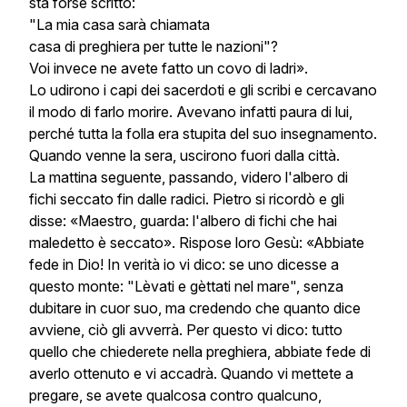
sta forse scritto:
"La mia casa sarà chiamata
casa di preghiera per tutte le nazioni"?
Voi invece ne avete fatto un covo di ladri».
Lo udirono i capi dei sacerdoti e gli scribi e cercavano
il modo di farlo morire. Avevano infatti paura di lui,
perché tutta la folla era stupita del suo insegnamento.
Quando venne la sera, uscirono fuori dalla città.
La mattina seguente, passando, videro l'albero di
fichi seccato fin dalle radici. Pietro si ricordò e gli
disse: «Maestro, guarda: l'albero di fichi che hai
maledetto è seccato». Rispose loro Gesù: «Abbiate
fede in Dio! In verità io vi dico: se uno dicesse a
questo monte: "Lèvati e gèttati nel mare", senza
dubitare in cuor suo, ma credendo che quanto dice
avviene, ciò gli avverrà. Per questo vi dico: tutto
quello che chiederete nella preghiera, abbiate fede di
averlo ottenuto e vi accadrà. Quando vi mettete a
pregare, se avete qualcosa contro qualcuno,