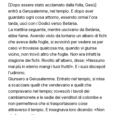
[Dopo essere stato acclamato dalla folla, Gesù]
entrò a Gerusalemme, nel tempio. E dopo aver
guardato ogni cosa attorno, essendo ormai l'ora
tarda, uscì con i Dodici verso Betània.
La mattina seguente, mentre uscivano da Betània,
ebbe fame. Avendo visto da lontano un albero di fichi
che aveva delle foglie, si avvicinò per vedere se per
caso vi trovasse qualcosa ma, quando vi giunse
vicino, non trovò altro che foglie. Non era infatti la
stagione dei fichi. Rivolto all'albero, disse: «Nessuno
mai più in eterno mangi i tuoi frutti!». E i suoi discepoli
l'udirono.
Giunsero a Gerusalemme. Entrato nel tempio, si mise
a scacciare quelli che vendevano e quelli che
compravano nel tempio; rovesciò i tavoli dei
cambiamonete e le sedie dei venditori di colombe e
non permetteva che si trasportassero cose
attraverso il tempio. E insegnava loro dicendo: «Non