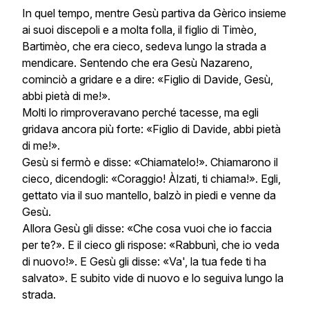
In quel tempo, mentre Gesù partiva da Gèrico insieme
ai suoi discepoli e a molta folla, il figlio di Timèo,
Bartimèo, che era cieco, sedeva lungo la strada a
mendicare. Sentendo che era Gesù Nazareno,
cominciò a gridare e a dire: «Figlio di Davide, Gesù,
abbi pietà di me!».
Molti lo rimproveravano perché tacesse, ma egli
gridava ancora più forte: «Figlio di Davide, abbi pietà
di me!».
Gesù si fermò e disse: «Chiamatelo!». Chiamarono il
cieco, dicendogli: «Coraggio! Àlzati, ti chiama!». Egli,
gettato via il suo mantello, balzò in piedi e venne da
Gesù.
Allora Gesù gli disse: «Che cosa vuoi che io faccia
per te?». E il cieco gli rispose: «Rabbunì, che io veda
di nuovo!». E Gesù gli disse: «Va', la tua fede ti ha
salvato». E subito vide di nuovo e lo seguiva lungo la
strada.