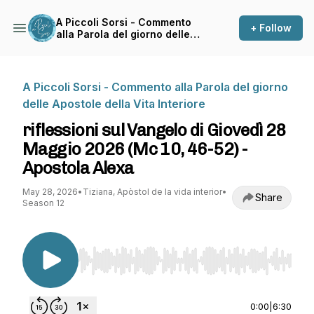
A Piccoli Sorsi - Commento
+ Follow
alla Parola del giorno delle
Apostole della Vita Interiore
A Piccoli Sorsi - Commento alla Parola del giorno
delle Apostole della Vita Interiore
riflessioni sul Vangelo di Giovedì 28
Maggio 2026 (Mc 10, 46-52) -
Apostola Alexa
May 28, 2026
•
Tiziana, Apòstol de la vida interior
•
Share
Season 12
Use Left/Right to seek, Home/End to jump to st
0:00
|
6:30