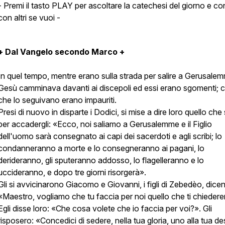
- Premi il tasto PLAY per ascoltare la catechesi del giorno e con
con altri se vuoi -
+ Dal Vangelo secondo Marco +
In quel tempo, mentre erano sulla strada per salire a Gerusale
Gesù camminava davanti ai discepoli ed essi erano sgomenti; 
che lo seguivano erano impauriti.
Presi di nuovo in disparte i Dodici, si mise a dire loro quello che
per accadergli: «Ecco, noi saliamo a Gerusalemme e il Figlio
dell'uomo sarà consegnato ai capi dei sacerdoti e agli scribi; lo
condanneranno a morte e lo consegneranno ai pagani, lo
derideranno, gli sputeranno addosso, lo flagelleranno e lo
uccideranno, e dopo tre giorni risorgerà».
Gli si avvicinarono Giacomo e Giovanni, i figli di Zebedèo, dicen
«Maestro, vogliamo che tu faccia per noi quello che ti chieder
Egli disse loro: «Che cosa volete che io faccia per voi?». Gli
risposero: «Concedici di sedere, nella tua gloria, uno alla tua de