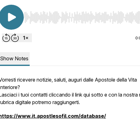
Use Left/Right to seek, Home/End to jump to start o
0:
Show Notes
Vorresti ricevere notizie, saluti, auguri dalle Apostole della Vita
Interiore?
Lasciaci i tuoi contatti cliccando il link qui sotto e con la nostr
rubrica digitale potremo raggiungerti.
https://www.it.apostlesofil.com/database/