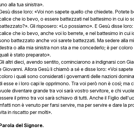
uno alla tua sinistra».
Gesù disse loro: «Voi non sapete quello che chiedete. Potete be
calice che io bevo, o essere battezzati nel battesimo in cui io 
battezzato?». Gli risposero: «Lo possiamo». E Gesù disse loro: 
calice che io bevo, anche voi lo berrete, e nel battesimo in cui i
sono battezzato anche voi sarete battezzati. Ma sedere alla m
destra o alla mia sinistra non sta a me concederlo; è per coloro 
quali è stato preparato».
Gli altri dieci, avendo sentito, cominciarono a indignarsi con G
e Giovanni. Allora Gesù li chiamò a sé e disse loro: «Voi sapete
coloro i quali sono considerati i governanti delle nazioni domin
di esse e i loro capi le opprimono. Tra voi però non è così; ma c
vuole diventare grande tra voi sarà vostro servitore, e chi vuol
essere il primo tra voi sarà schiavo di tutti. Anche il Figlio dell'
infatti non è venuto per farsi servire, ma per servire e dare la pr
vita in riscatto per molti».
Parola del Signore.