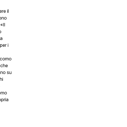
re il
sono
«Il
o
ia
per i
iacomo
 che
ano su
hi
e
uomo
opria