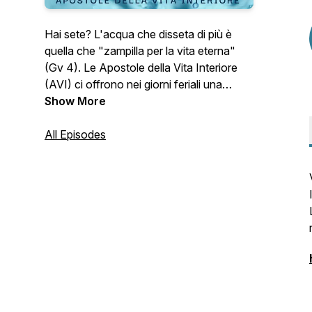
Hai sete? L'acqua che disseta di più è
quella che "zampilla per la vita eterna"
(Gv 4). Le Apostole della Vita Interiore
(AVI) ci offrono nei giorni feriali una
riflessione sulla liturgia quotidiana. N.B. La
Show More
domenica e le festività ci dissetiamo nelle
nostre comunità parrocchiali.
All Episodes