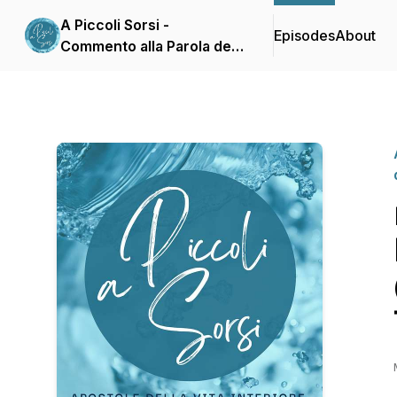
A Piccoli Sorsi -
Episodes
About
Commento alla Parola del
giorno delle Apostole
della Vita Interiore