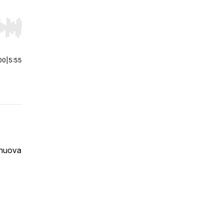
r end. Hold shift to jump forward or backward.
00
|
5:55
a nuova