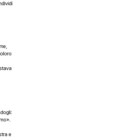
dividi
mme,
coloro
 stava
dogli:
emo».
stra e