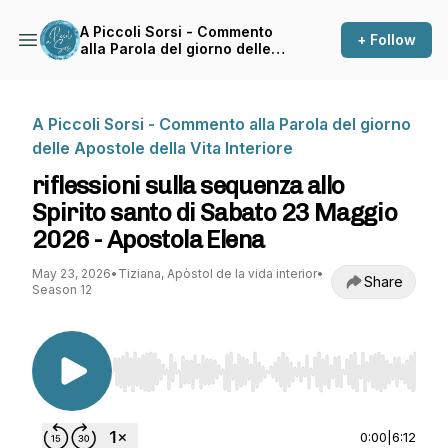
A Piccoli Sorsi - Commento
+ Follow
alla Parola del giorno delle
Apostole della Vita Interiore
A Piccoli Sorsi - Commento alla Parola del giorno
delle Apostole della Vita Interiore
riflessioni sulla sequenza allo
Spirito santo di Sabato 23 Maggio
2026 - Apostola Elena
May 23, 2026
•
Tiziana, Apòstol de la vida interior
•
Share
Season 12
Use Left/Right to seek, Home/End to jump to st
0:00
|
6:12