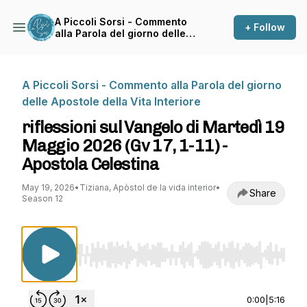
A Piccoli Sorsi - Commento
+ Follow
alla Parola del giorno delle
Apostole della Vita Interiore
A Piccoli Sorsi - Commento alla Parola del giorno
delle Apostole della Vita Interiore
riflessioni sul Vangelo di Martedì 19
Maggio 2026 (Gv 17, 1-11) -
Apostola Celestina
May 19, 2026
•
Tiziana, Apòstol de la vida interior
•
Share
Season 12
Use Left/Right to seek, Home/End to jump to st
0:00
|
5:16