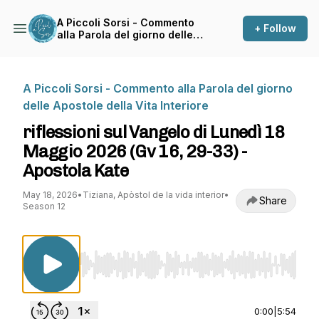
A Piccoli Sorsi - Commento
+ Follow
alla Parola del giorno delle
Apostole della Vita Interiore
A Piccoli Sorsi - Commento alla Parola del giorno
delle Apostole della Vita Interiore
riflessioni sul Vangelo di Lunedì 18
Maggio 2026 (Gv 16, 29-33) -
Apostola Kate
May 18, 2026
•
Tiziana, Apòstol de la vida interior
•
Share
Season 12
Use Left/Right to seek, Home/End to jump to st
0:00
|
5:54