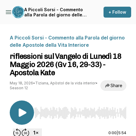
A Piccoli Sorsi - Commento
+ Follow
alla Parola del giorno delle
Apostole della Vita Interiore
A Piccoli Sorsi - Commento alla Parola del giorno
delle Apostole della Vita Interiore
riflessioni sul Vangelo di Lunedì 18
Maggio 2026 (Gv 16, 29-33) -
Apostola Kate
May 18, 2026
•
Tiziana, Apòstol de la vida interior
•
Share
Season 12
Use Left/Right to seek, Home/End to jump to st
0:00
|
5:54