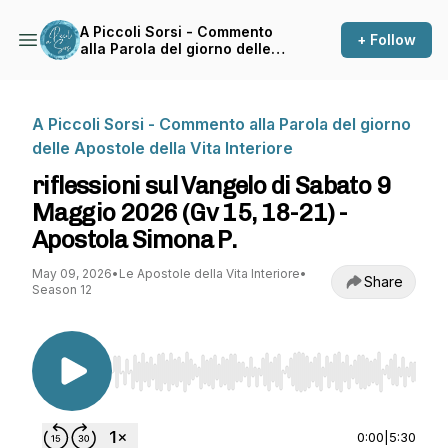
A Piccoli Sorsi - Commento
+ Follow
alla Parola del giorno delle
Apostole della Vita Interiore
A Piccoli Sorsi - Commento alla Parola del giorno
delle Apostole della Vita Interiore
riflessioni sul Vangelo di Sabato 9
Maggio 2026 (Gv 15, 18-21) -
Apostola Simona P.
May 09, 2026
•
Le Apostole della Vita Interiore
•
Share
Season 12
Use Left/Right to seek, Home/End to jump to st
0:00
|
5:30