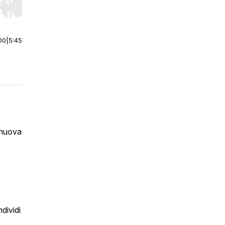
r end. Hold shift to jump forward or backward.
00
|
5:45
a nuova
dividi