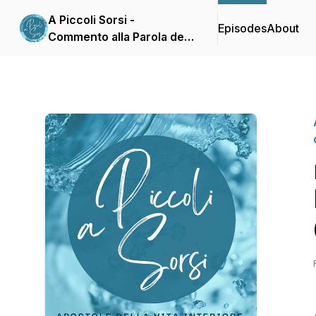
A Piccoli Sorsi -
Episodes
About
Commento alla Parola del
giorno delle Apostole
della Vita Interiore