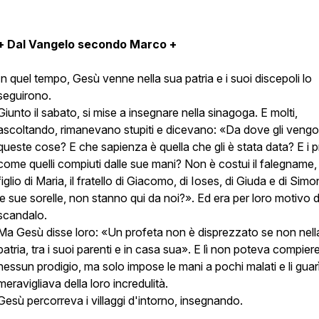
+ Dal Vangelo secondo Marco +
In quel tempo, Gesù venne nella sua patria e i suoi discepoli lo
seguirono.
Giunto il sabato, si mise a insegnare nella sinagoga. E molti,
ascoltando, rimanevano stupiti e dicevano: «Da dove gli veng
queste cose? E che sapienza è quella che gli è stata data? E i p
come quelli compiuti dalle sue mani? Non è costui il falegname, 
figlio di Maria, il fratello di Giacomo, di Ioses, di Giuda e di Sim
le sue sorelle, non stanno qui da noi?». Ed era per loro motivo d
scandalo.
Ma Gesù disse loro: «Un profeta non è disprezzato se non nell
patria, tra i suoi parenti e in casa sua». E lì non poteva compier
nessun prodigio, ma solo impose le mani a pochi malati e li guarì
meravigliava della loro incredulità.
Gesù percorreva i villaggi d'intorno, insegnando.