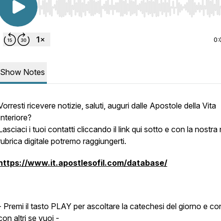
Use Left/Right to seek, Home/End to jump to start o
0:
Show Notes
Vorresti ricevere notizie, saluti, auguri dalle Apostole della Vita
Interiore?
Lasciaci i tuoi contatti cliccando il link qui sotto e con la nostr
rubrica digitale potremo raggiungerti.
https://www.it.apostlesofil.com/database/
- Premi il tasto PLAY per ascoltare la catechesi del giorno e con
con altri se vuoi -