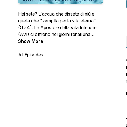
Hai sete? L'acqua che disseta di più è
quella che "zampilla per la vita eterna"
(Gv 4). Le Apostole della Vita Interiore
(AVI) ci offrono nei giorni feriali una
riflessione sulla liturgia quotidiana. N.B. La
Show More
domenica e le festività ci dissetiamo nelle
nostre comunità parrocchiali.
All Episodes