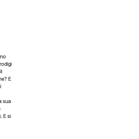
ono
rodigi
il
one? E
i
a sua
e
. E si