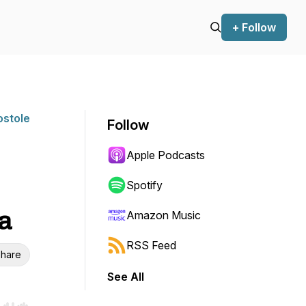
+ Follow
ostole
Follow
Apple Podcasts
Spotify
na
Amazon Music
RSS Feed
hare
See All