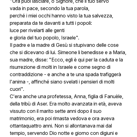
"Ora puoi lasciare, o Signore, che il tuo servo
vada in pace, secondo la tua parola,
perché i miei occhi hanno visto la tua salvezza,
preparata da te davanti a tutti i popoli:
luce per rivelarti alle genti
e gloria del tuo popolo, Israele".
Il padre e la madre di Gesù si stupivano delle cose
che si dicevano di lui. Simeone li benedisse e a Maria,
sua madre, disse: "Ecco, egli è qui per la caduta e la
risurrezione di molti in Israele e come segno di
contraddizione - e anche a te una spada trafiggerà
l'anima -, affinché siano svelati i pensieri di molti
cuori".
C'era anche una profetessa, Anna, figlia di Fanuèle,
della tribù di Aser. Era molto avanzata in età, aveva
vissuto con il marito sette anni dopo il suo
matrimonio, era poi rimasta vedova e ora aveva
ottantaquattro anni. Non si allontanava mai dal
tempio, servendo Dio notte e giorno con digiuni e