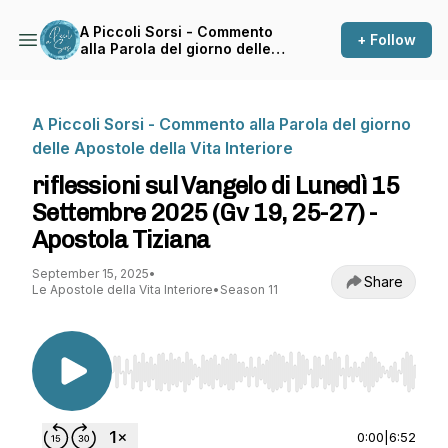
A Piccoli Sorsi - Commento
+ Follow
alla Parola del giorno delle
Apostole della Vita Interiore
A Piccoli Sorsi - Commento alla Parola del giorno
delle Apostole della Vita Interiore
riflessioni sul Vangelo di Lunedì 15
Settembre 2025 (Gv 19, 25-27) -
Apostola Tiziana
September 15, 2025
•
Share
Le Apostole della Vita Interiore
•
Season 11
Use Left/Right to seek, Home/End to jump to st
0:00
|
6:52