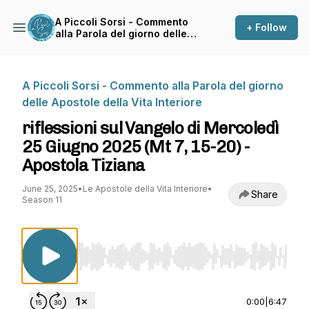
A Piccoli Sorsi - Commento
+ Follow
alla Parola del giorno delle
Apostole della Vita Interiore
A Piccoli Sorsi - Commento alla Parola del giorno
delle Apostole della Vita Interiore
riflessioni sul Vangelo di Mercoledì
25 Giugno 2025 (Mt 7, 15-20) -
Apostola Tiziana
June 25, 2025
•
Le Apostole della Vita Interiore
•
Share
Season 11
Use Left/Right to seek, Home/End to jump to st
0:00
|
6:47