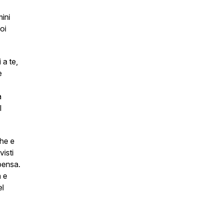
mini
oi
 a te,
e
a
l
ghe e
visti
mpensa.
a e
el