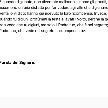
E quando digiunate, non diventate malinconici come gli ipocriti,
assumono un'aria disfatta per far vedere agli altri che digiunano
verità io vi dico: hanno già ricevuto la loro ricompensa. Invece,
quando tu digiuni, profùmati la testa e làvati il volto, perché la 
non veda che tu digiuni, ma solo il Padre tuo, che è nel segreto; 
Padre tuo, che vede nel segreto, ti ricompenserà».
Parola del Signore.