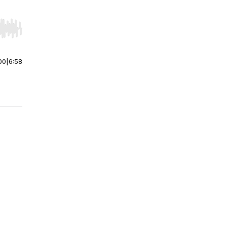
r end. Hold shift to jump forward or backward.
00
|
6:58