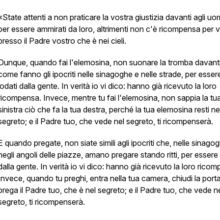
«State attenti a non praticare la vostra giustizia davanti agli uo
per essere ammirati da loro, altrimenti non c'è ricompensa per v
presso il Padre vostro che è nei cieli.
Dunque, quando fai l'elemosina, non suonare la tromba davanti
come fanno gli ipocriti nelle sinagoghe e nelle strade, per esser
lodati dalla gente. In verità io vi dico: hanno già ricevuto la loro
ricompensa. Invece, mentre tu fai l'elemosina, non sappia la tu
sinistra ciò che fa la tua destra, perché la tua elemosina resti ne
segreto; e il Padre tuo, che vede nel segreto, ti ricompenserà.
E quando pregate, non siate simili agli ipocriti che, nelle sinago
negli angoli delle piazze, amano pregare stando ritti, per essere 
dalla gente. In verità io vi dico: hanno già ricevuto la loro rico
Invece, quando tu preghi, entra nella tua camera, chiudi la port
prega il Padre tuo, che è nel segreto; e il Padre tuo, che vede n
segreto, ti ricompenserà.