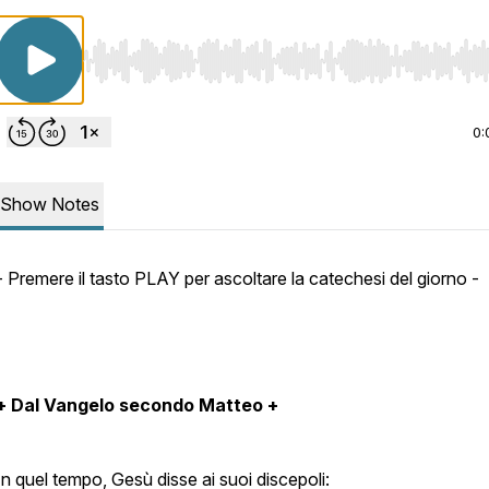
Use Left/Right to seek, Home/End to jump to start o
0:
Show Notes
- Premere il tasto PLAY per ascoltare la catechesi del giorno -
+ Dal Vangelo secondo Matteo +
In quel tempo, Gesù disse ai suoi discepoli: