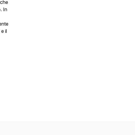
 che
. In
gente
e il