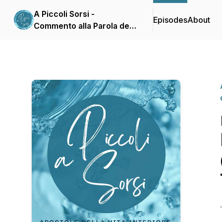
A Piccoli Sorsi -
Episodes
About
Commento alla Parola del
giorno delle Apostole
della Vita Interiore