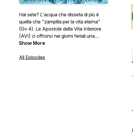
Hai sete? L'acqua che disseta di più è
quella che "zampilla per la vita eterna"
(Gv 4). Le Apostole della Vita Interiore
(AVI) ci offrono nei giorni feriali una
riflessione sulla liturgia quotidiana. N.B. La
Show More
domenica e le festività ci dissetiamo nelle
nostre comunità parrocchiali.
All Episodes